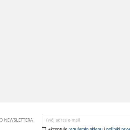
DO NEWSLETTERA
Akceptuję
regulamin sklepu
i
polityki pry